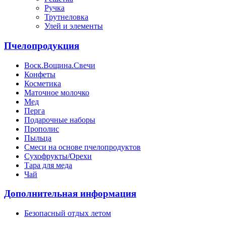
Ручка
Трутнеловка
Улей и элементы
Пчелопродукция
Воск.Вощина.Свечи
Конфеты
Косметика
Маточное молочко
Мед
Перга
Подарочные наборы
Прополис
Пыльца
Смеси на основе пчелопродуктов
Сухофрукты/Орехи
Тара для меда
Чай
Дополнительная информация
Безопасный отдых летом