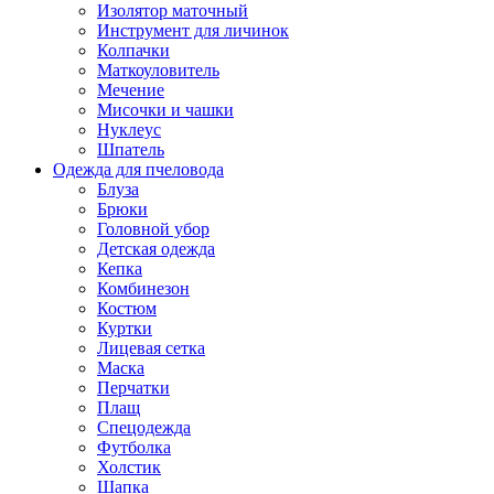
Изолятор маточный
Инструмент для личинок
Колпачки
Маткоуловитель
Мечение
Мисочки и чашки
Нуклеус
Шпатель
Одежда для пчеловода
Блуза
Брюки
Головной убор
Детская одежда
Кепка
Комбинезон
Костюм
Куртки
Лицевая сетка
Маска
Перчатки
Плащ
Спецодежда
Футболка
Холстик
Шапка