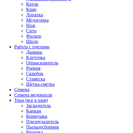
Каток
Кран
Лопатка
Медогонка
Нож
Сито
Фильтр
Шило
Работа с пчелами
Дымарь
Клеточка
Опрыскиватель
Роевня
Скребок
Стамеска
Щетка-сметка
Семена
Семена медоносов
Ульи (все к ним)
Заградитель
Капкан
Кормушка
Пчелоудалитель
Пыльцесборник
Решетка