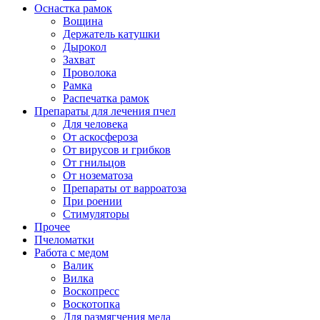
Оснастка рамок
Вощина
Держатель катушки
Дырокол
Захват
Проволока
Рамка
Распечатка рамок
Препараты для лечения пчел
Для человека
От аскосфероза
От вирусов и грибков
От гнильцов
От нозематоза
Препараты от варроатоза
При роении
Стимуляторы
Прочее
Пчеломатки
Работа с медом
Валик
Вилка
Воскопресс
Воскотопка
Для размягчения меда