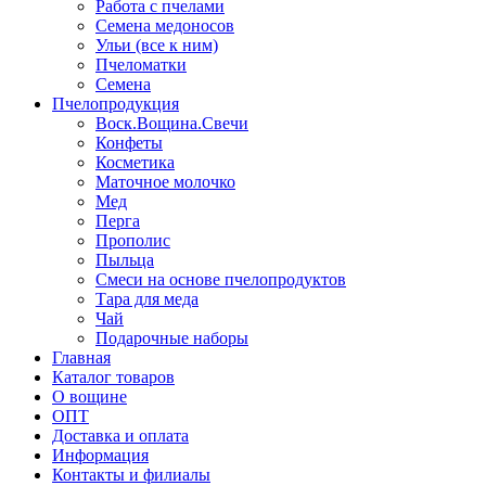
Работа с пчелами
Семена медоносов
Ульи (все к ним)
Пчеломатки
Семена
Пчелопродукция
Воск.Вощина.Свечи
Конфеты
Косметика
Маточное молочко
Мед
Перга
Прополис
Пыльца
Смеси на основе пчелопродуктов
Тара для меда
Чай
Подарочные наборы
Главная
Каталог товаров
О вощине
ОПТ
Доставка и оплата
Информация
Контакты и филиалы