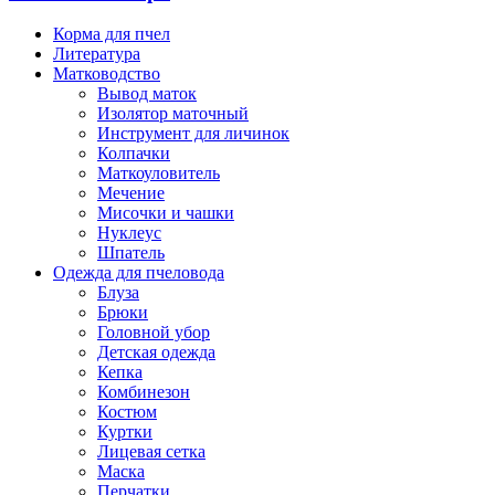
Корма для пчел
Литература
Матководство
Вывод маток
Изолятор маточный
Инструмент для личинок
Колпачки
Маткоуловитель
Мечение
Мисочки и чашки
Нуклеус
Шпатель
Одежда для пчеловода
Блуза
Брюки
Головной убор
Детская одежда
Кепка
Комбинезон
Костюм
Куртки
Лицевая сетка
Маска
Перчатки