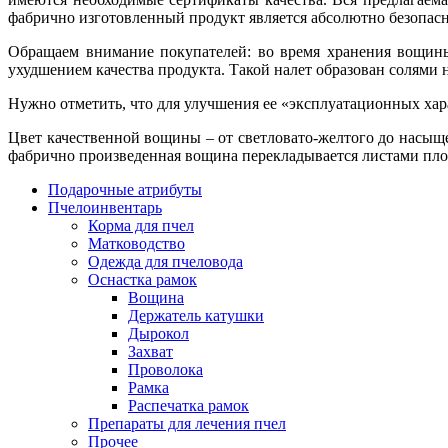
фабрично изготовленный продукт является абсолютно безопасны
Обращаем внимание покупателей: во время хранения вощины 
ухудшением качества продукта. Такой налет образован солями
Нужно отметить, что для улучшения ее «эксплуатационных хара
Цвет качественной вощины – от светловато-желтого до насыще
фабрично произведенная вощина перекладывается листами пло
Подарочные атрибуты
Пчелоинвентарь
Корма для пчел
Матководство
Одежда для пчеловода
Оснастка рамок
Вощина
Держатель катушки
Дырокол
Захват
Проволока
Рамка
Распечатка рамок
Препараты для лечения пчел
Прочее