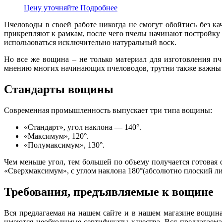
Цену уточняйте
Подробнее
Пчеловоды в своей работе никогда не смогут обойтись без ка
прикрепляют к рамкам, после чего пчелы начинают постройку 
использоваться исключительно натуральный воск.
Но все же вощина – не только материал для изготовления пч
мнению многих начинающих пчеловодов, трутни также важны д
Стандарты вощины
Современная промышленность выпускает три типа вощины:
«Стандарт», угол наклона — 140°.
«Максимум», 120°.
«Полумаксимум», 130°.
Чем меньше угол, тем большей по объему получается готовая
«Сверхмаксимум», с углом наклона 180°(абсолютно плоский ли
Требования, предъявляемые к вощине
Вся предлагаемая на нашем сайте и в нашем магазине вощин
имеются необходимые сертификаты качества. Вся предлагаем