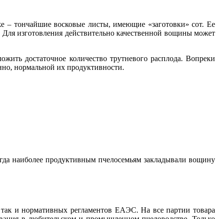
е – тончайшие восковые листы, имеющие «заготовки» сот. Ее
а. Для изготовления действительно качественной вощины может
ложить достаточное количество трутневого расплода. Вопреки
нно, нормальной их продуктивности.
когда наиболее продуктивным пчелосемьям закладывали вощину
 так и нормативных регламентов ЕАЭС. На все партии товара
ования в любительском и промышленном пчеловодстве. Только