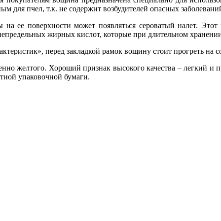
м для пчел, т.к. не содержит возбудителей опасных заболевани
на ее поверхности может появляться сероватый налет. Этот 
 непредельных жирных кислот, которые при длительном хранени
ктеристик», перед закладкой рамок вощину стоит прогреть на со
нно желтого. Хороший признак высокого качества – легкий и п
тной упаковочной бумаги.