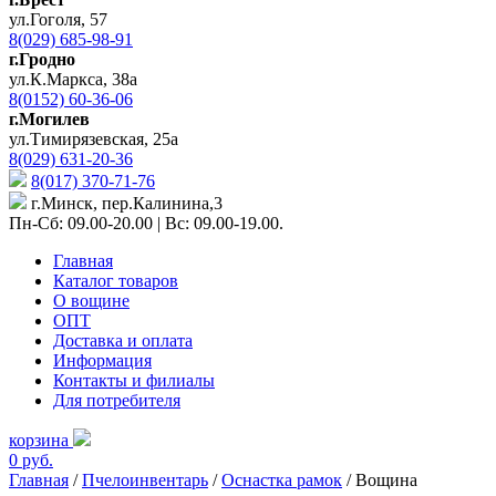
ул.Гоголя, 57
8(029) 685-98-91
г.Гродно
ул.К.Маркса, 38а
8(0152) 60-36-06
г.Могилев
ул.Тимирязевская, 25а
8(029) 631-20-36
8(017) 370-71-76
г.Минск, пер.Калинина,3
Пн-Сб: 09.00-20.00 | Вс: 09.00-19.00.
Главная
Каталог товаров
О вощине
ОПТ
Доставка и оплата
Информация
Контакты и филиалы
Для потребителя
корзина
0 руб.
Главная
/
Пчелоинвентарь
/
Оснастка рамок
/ Вощина