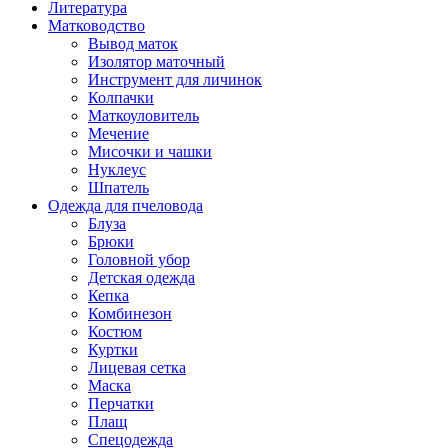
Литература
Матководство
Вывод маток
Изолятор маточный
Инструмент для личинок
Колпачки
Маткоуловитель
Мечение
Мисочки и чашки
Нуклеус
Шпатель
Одежда для пчеловода
Блуза
Брюки
Головной убор
Детская одежда
Кепка
Комбинезон
Костюм
Куртки
Лицевая сетка
Маска
Перчатки
Плащ
Спецодежда