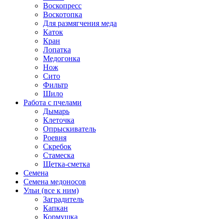
Воскопресс
Воскотопка
Для размягчения меда
Каток
Кран
Лопатка
Медогонка
Нож
Сито
Фильтр
Шило
Работа с пчелами
Дымарь
Клеточка
Опрыскиватель
Роевня
Скребок
Стамеска
Щетка-сметка
Семена
Семена медоносов
Ульи (все к ним)
Заградитель
Капкан
Кормушка