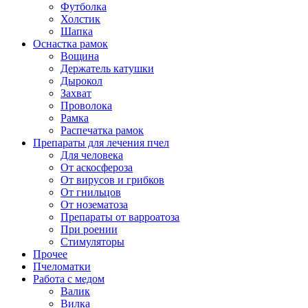
Футболка
Холстик
Шапка
Оснастка рамок
Вощина
Держатель катушки
Дырокол
Захват
Проволока
Рамка
Распечатка рамок
Препараты для лечения пчел
Для человека
От аскосфероза
От вирусов и грибков
От гнильцов
От нозематоза
Препараты от варроатоза
При роении
Стимуляторы
Прочее
Пчеломатки
Работа с медом
Валик
Вилка