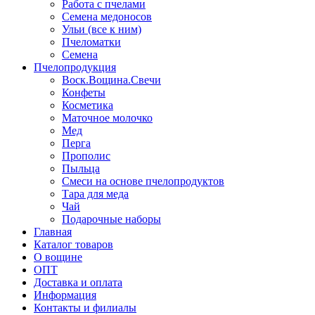
Работа с пчелами
Семена медоносов
Ульи (все к ним)
Пчеломатки
Семена
Пчелопродукция
Воск.Вощина.Свечи
Конфеты
Косметика
Маточное молочко
Мед
Перга
Прополис
Пыльца
Смеси на основе пчелопродуктов
Тара для меда
Чай
Подарочные наборы
Главная
Каталог товаров
О вощине
ОПТ
Доставка и оплата
Информация
Контакты и филиалы