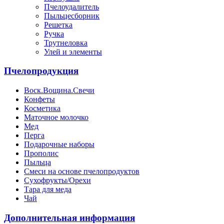
Пчелоудалитель
Пыльцесборник
Решетка
Ручка
Трутнеловка
Улей и элементы
Пчелопродукция
Воск.Вощина.Свечи
Конфеты
Косметика
Маточное молочко
Мед
Перга
Подарочные наборы
Прополис
Пыльца
Смеси на основе пчелопродуктов
Сухофрукты/Орехи
Тара для меда
Чай
Дополнительная информация