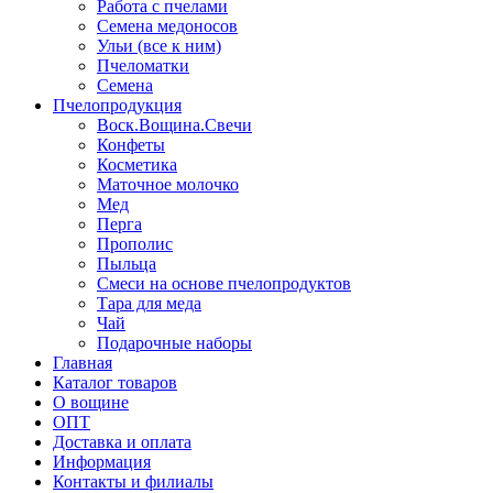
Работа с пчелами
Семена медоносов
Ульи (все к ним)
Пчеломатки
Семена
Пчелопродукция
Воск.Вощина.Свечи
Конфеты
Косметика
Маточное молочко
Мед
Перга
Прополис
Пыльца
Смеси на основе пчелопродуктов
Тара для меда
Чай
Подарочные наборы
Главная
Каталог товаров
О вощине
ОПТ
Доставка и оплата
Информация
Контакты и филиалы