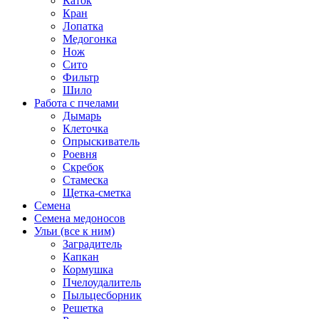
Каток
Кран
Лопатка
Медогонка
Нож
Сито
Фильтр
Шило
Работа с пчелами
Дымарь
Клеточка
Опрыскиватель
Роевня
Скребок
Стамеска
Щетка-сметка
Семена
Семена медоносов
Ульи (все к ним)
Заградитель
Капкан
Кормушка
Пчелоудалитель
Пыльцесборник
Решетка