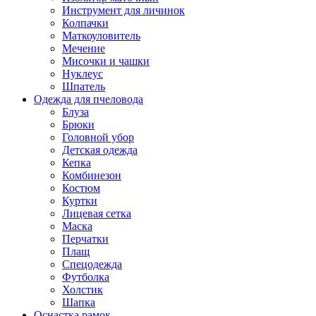
Инструмент для личинок
Колпачки
Маткоуловитель
Мечение
Мисочки и чашки
Нуклеус
Шпатель
Одежда для пчеловода
Блуза
Брюки
Головной убор
Детская одежда
Кепка
Комбинезон
Костюм
Куртки
Лицевая сетка
Маска
Перчатки
Плащ
Спецодежда
Футболка
Холстик
Шапка
Оснастка рамок