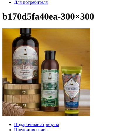
Для потребителя
b170d5fa40ea-300×300
Подарочные атрибуты
Пчелоинвентарь