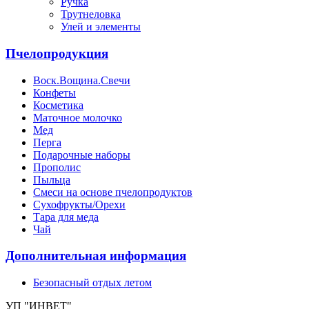
Ручка
Трутнеловка
Улей и элементы
Пчелопродукция
Воск.Вощина.Свечи
Конфеты
Косметика
Маточное молочко
Мед
Перга
Подарочные наборы
Прополис
Пыльца
Смеси на основе пчелопродуктов
Сухофрукты/Орехи
Тара для меда
Чай
Дополнительная информация
Безопасный отдых летом
УП "ИНВЕТ"