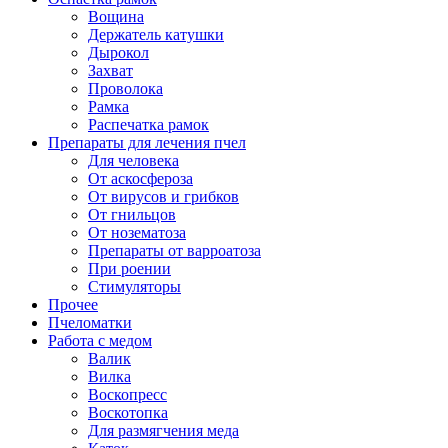
Вощина
Держатель катушки
Дырокол
Захват
Проволока
Рамка
Распечатка рамок
Препараты для лечения пчел
Для человека
От аскосфероза
От вирусов и грибков
От гнильцов
От нозематоза
Препараты от варроатоза
При роении
Стимуляторы
Прочее
Пчеломатки
Работа с медом
Валик
Вилка
Воскопресс
Воскотопка
Для размягчения меда