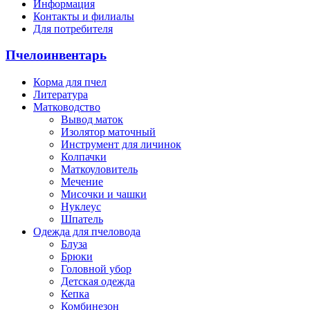
Информация
Контакты и филиалы
Для потребителя
Пчелоинвентарь
Корма для пчел
Литература
Матководство
Вывод маток
Изолятор маточный
Инструмент для личинок
Колпачки
Маткоуловитель
Мечение
Мисочки и чашки
Нуклеус
Шпатель
Одежда для пчеловода
Блуза
Брюки
Головной убор
Детская одежда
Кепка
Комбинезон