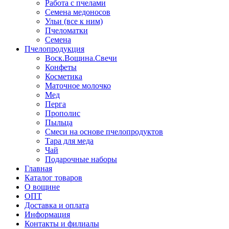
Работа с пчелами
Семена медоносов
Ульи (все к ним)
Пчеломатки
Семена
Пчелопродукция
Воск.Вощина.Свечи
Конфеты
Косметика
Маточное молочко
Мед
Перга
Прополис
Пыльца
Смеси на основе пчелопродуктов
Тара для меда
Чай
Подарочные наборы
Главная
Каталог товаров
О вощине
ОПТ
Доставка и оплата
Информация
Контакты и филиалы