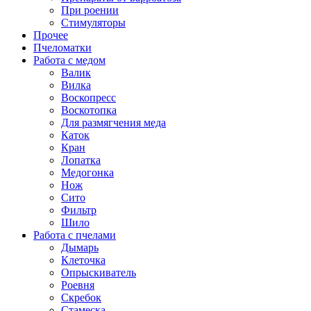
При роении
Стимуляторы
Прочее
Пчеломатки
Работа с медом
Валик
Вилка
Воскопресс
Воскотопка
Для размягчения меда
Каток
Кран
Лопатка
Медогонка
Нож
Сито
Фильтр
Шило
Работа с пчелами
Дымарь
Клеточка
Опрыскиватель
Роевня
Скребок
Стамеска