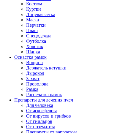
Костюм
Куртки
Лицевая сетка
Маска
Перчатки
Плащ
Спецодежда
Футболка
Холстик
Шапка
Оснастка рамок
Вощина
Держатель катушки
Дырокол
Захват
Проволока
Рамка
Распечатка рамок
Препараты для лечения пчел
Для человека
От аскосфероза
От вирусов и грибков
От гнильцов
От нозематоза
Препараты от варроатоза