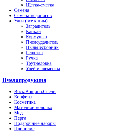
Щетка-сметка
Семена
Семена медоносов
Ульи (все к ним)
Заградитель
Капкан
Кормушка
Пчелоудалитель
Пыльцесборник
Решетка
Ручка
Трутнеловка
Улей и элементы
Пчелопродукция
Воск.Вощина.Свечи
Конфеты
Косметика
Маточное молочко
Мед
Перга
Подарочные наборы
Прополис