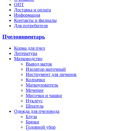
ОПТ
Доставка и оплата
Информация
Контакты и филиалы
Для потребителя
Пчелоинвентарь
Корма для пчел
Литература
Матководство
Вывод маток
Изолятор маточный
Инструмент для личинок
Колпачки
Маткоуловитель
Мечение
Мисочки и чашки
Нуклеус
Шпатель
Одежда для пчеловода
Блуза
Брюки
Головной убор