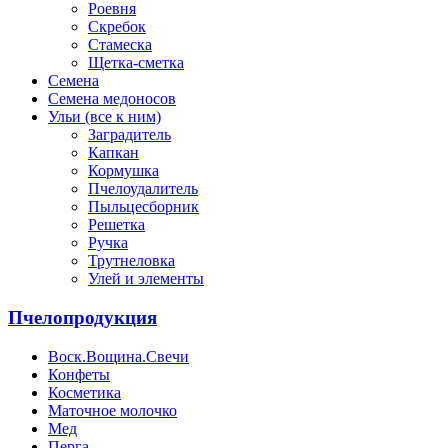
Роевня
Скребок
Стамеска
Щетка-сметка
Семена
Семена медоносов
Ульи (все к ним)
Заградитель
Капкан
Кормушка
Пчелоудалитель
Пыльцесборник
Решетка
Ручка
Трутнеловка
Улей и элементы
Пчелопродукция
Воск.Вощина.Свечи
Конфеты
Косметика
Маточное молочко
Мед
Перга