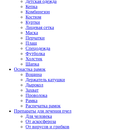
Детская одежда
Кепка
Комбинезон
Костюм
Куртки
Лицевая сетка
Маска
Перчатки
Плащ
Спецодежда
Футболка
Холстик
Шапка
Оснастка рамок
Вощина
Держатель катушки
Дырокол
Захват
Проволока
Рамка
Распечатка рамок
Препараты для лечения пчел
Для человека
От аскосфероза
От вирусов и грибков