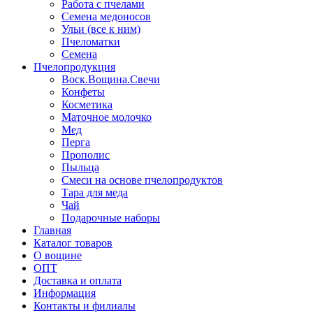
Работа с пчелами
Семена медоносов
Ульи (все к ним)
Пчеломатки
Семена
Пчелопродукция
Воск.Вощина.Свечи
Конфеты
Косметика
Маточное молочко
Мед
Перга
Прополис
Пыльца
Смеси на основе пчелопродуктов
Тара для меда
Чай
Подарочные наборы
Главная
Каталог товаров
О вощине
ОПТ
Доставка и оплата
Информация
Контакты и филиалы