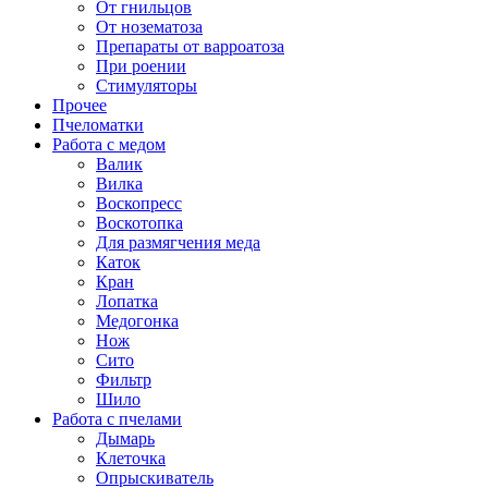
От гнильцов
От нозематоза
Препараты от варроатоза
При роении
Стимуляторы
Прочее
Пчеломатки
Работа с медом
Валик
Вилка
Воскопресс
Воскотопка
Для размягчения меда
Каток
Кран
Лопатка
Медогонка
Нож
Сито
Фильтр
Шило
Работа с пчелами
Дымарь
Клеточка
Опрыскиватель