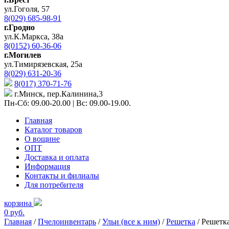
ул.Гоголя, 57
8(029) 685-98-91
г.Гродно
ул.К.Маркса, 38а
8(0152) 60-36-06
г.Могилев
ул.Тимирязевская, 25а
8(029) 631-20-36
8(017) 370-71-76
г.Минск, пер.Калинина,3
Пн-Сб: 09.00-20.00 | Вс: 09.00-19.00.
Главная
Каталог товаров
О вощине
ОПТ
Доставка и оплата
Информация
Контакты и филиалы
Для потребителя
корзина
0 руб.
Главная
/
Пчелоинвентарь
/
Ульи (все к ним)
/
Решетка
/ Решетк