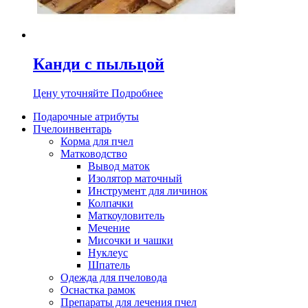
Канди с пыльцой
Цену уточняйте
Подробнее
Подарочные атрибуты
Пчелоинвентарь
Корма для пчел
Матководство
Вывод маток
Изолятор маточный
Инструмент для личинок
Колпачки
Маткоуловитель
Мечение
Мисочки и чашки
Нуклеус
Шпатель
Одежда для пчеловода
Оснастка рамок
Препараты для лечения пчел