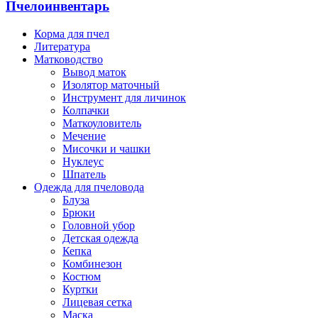
Пчелоинвентарь
Корма для пчел
Литература
Матководство
Вывод маток
Изолятор маточный
Инструмент для личинок
Колпачки
Маткоуловитель
Мечение
Мисочки и чашки
Нуклеус
Шпатель
Одежда для пчеловода
Блуза
Брюки
Головной убор
Детская одежда
Кепка
Комбинезон
Костюм
Куртки
Лицевая сетка
Маска