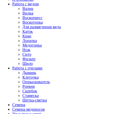
Работа с медом
Валик
Вилка
Воскопресс
Воскотопка
Для размягчения меда
Каток
Кран
Лопатка
Медогонка
Нож
Сито
Фильтр
Шило
Работа с пчелами
Дымарь
Клеточка
Опрыскиватель
Роевня
Скребок
Стамеска
Щетка-сметка
Семена
Семена медоносов
Ульи (все к ним)