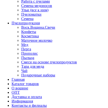
Работа с пчелами
Семена медоносов
Ульи (все к ним)
Пчеломатки
Семена
Пчелопродукция
Воск.Вощина.Свечи
Конфеты
Косметика
Маточное молочко
Мед
Перга
Прополис
Пыльца
Смеси на основе пчелопродуктов
Тара для меда
Чай
Подарочные наборы
Главная
Каталог товаров
О вощине
ОПТ
Доставка и оплата
Информация
Контакты и филиалы