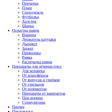
Перчатки
Плащ
Спецодежда
Футболка
Холстик
Шапка
Оснастка рамок
Вощина
Держатель катушки
Дырокол
Захват
Проволока
Рамка
Распечатка рамок
Препараты для лечения пчел
Для человека
От аскосфероза
От вирусов и грибков
От гнильцов
От нозематоза
Препараты от варроатоза
При роении
Стимуляторы
Прочее
Пчеломатки