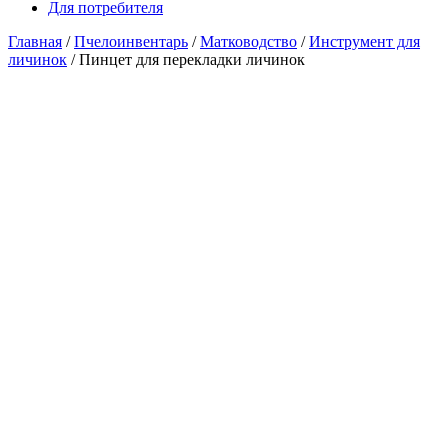
Для потребителя
Главная
/
Пчелоинвентарь
/
Матководство
/
Инструмент для
личинок
/ Пинцет для перекладки личинок