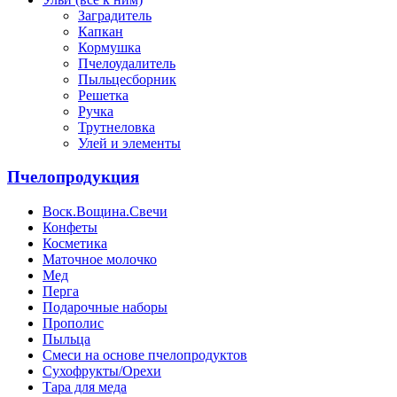
Заградитель
Капкан
Кормушка
Пчелоудалитель
Пыльцесборник
Решетка
Ручка
Трутнеловка
Улей и элементы
Пчелопродукция
Воск.Вощина.Свечи
Конфеты
Косметика
Маточное молочко
Мед
Перга
Подарочные наборы
Прополис
Пыльца
Смеси на основе пчелопродуктов
Сухофрукты/Орехи
Тара для меда