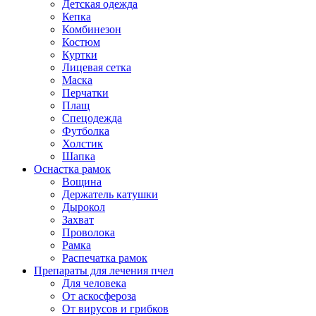
Детская одежда
Кепка
Комбинезон
Костюм
Куртки
Лицевая сетка
Маска
Перчатки
Плащ
Спецодежда
Футболка
Холстик
Шапка
Оснастка рамок
Вощина
Держатель катушки
Дырокол
Захват
Проволока
Рамка
Распечатка рамок
Препараты для лечения пчел
Для человека
От аскосфероза
От вирусов и грибков