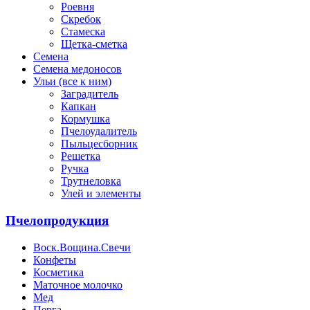
Роевня
Скребок
Стамеска
Щетка-сметка
Семена
Семена медоносов
Ульи (все к ним)
Заградитель
Капкан
Кормушка
Пчелоудалитель
Пыльцесборник
Решетка
Ручка
Трутнеловка
Улей и элементы
Пчелопродукция
Воск.Вощина.Свечи
Конфеты
Косметика
Маточное молочко
Мед
Перга