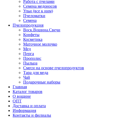
Работа с пчелами
Семена медоносов
Ульи (все к ним)
Пчеломатки
Семена
Пчелопродукция
Воск.Вощина.Свечи
Конфеты
Косметика
Маточное молочко
Мед
Перга
Прополис
Пыльца
Смеси на основе пчелопродуктов
Тара для меда
Чай
Подарочные наборы
Главная
Каталог товаров
О вощине
ОПТ
Доставка и оплата
Информация
Контакты и филиалы