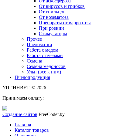
От аскосфероза
От вирусов и грибков
От гнильцов
От нозематоза
Препараты от варроатоза
При роении
Стимуляторы
Прочее
Пчеломатки
Работа с медом
Работа с пчелами
Семена
Семена медоносов
Ульи (все к ним)
Пчелопродукция
УП "ИНВЕТ"© 2026
Принимаем оплату:
Создание сайтов
FreeCoder.by
Главная
Каталог товаров
О вощине