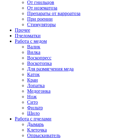
От гнильцов
От нозематоза
Препараты от варроатоза
При роении
Стимуляторы
Прочее
Пчеломатки
Работа с медом
Валик
Вилка
Воскопресс
Воскотопка
Для размягчения меда
Каток
Кран
Лопатка
Медогонка
Нож
Сито
Фильтр
Шило
Работа с пчелами
Дымарь
Клеточка
Опрыскиватель