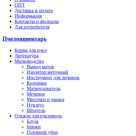
ОПТ
Доставка и оплата
Информация
Контакты и филиалы
Для потребителя
Пчелоинвентарь
Корма для пчел
Литература
Матководство
Вывод маток
Изолятор маточный
Инструмент для личинок
Колпачки
Маткоуловитель
Мечение
Мисочки и чашки
Нуклеус
Шпатель
Одежда для пчеловода
Блуза
Брюки
Головной убор