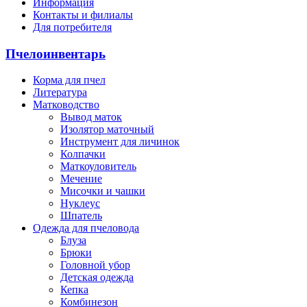
Информация
Контакты и филиалы
Для потребителя
Пчелоинвентарь
Корма для пчел
Литература
Матководство
Вывод маток
Изолятор маточный
Инструмент для личинок
Колпачки
Маткоуловитель
Мечение
Мисочки и чашки
Нуклеус
Шпатель
Одежда для пчеловода
Блуза
Брюки
Головной убор
Детская одежда
Кепка
Комбинезон