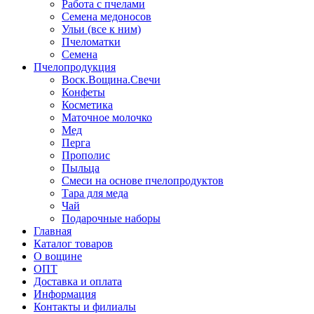
Работа с пчелами
Семена медоносов
Ульи (все к ним)
Пчеломатки
Семена
Пчелопродукция
Воск.Вощина.Свечи
Конфеты
Косметика
Маточное молочко
Мед
Перга
Прополис
Пыльца
Смеси на основе пчелопродуктов
Тара для меда
Чай
Подарочные наборы
Главная
Каталог товаров
О вощине
ОПТ
Доставка и оплата
Информация
Контакты и филиалы