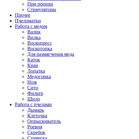
При роении
Стимуляторы
Прочее
Пчеломатки
Работа с медом
Валик
Вилка
Воскопресс
Воскотопка
Для размягчения меда
Каток
Кран
Лопатка
Медогонка
Нож
Сито
Фильтр
Шило
Работа с пчелами
Дымарь
Клеточка
Опрыскиватель
Роевня
Скребок
Стамеска