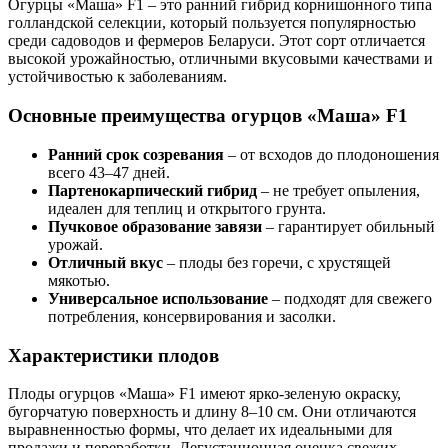
Огурцы «Маша» F1 – это ранний гибрид корнишонного типа
голландской селекции, который пользуется популярностью
среди садоводов и фермеров Беларуси. Этот сорт отличается
высокой урожайностью, отличными вкусовыми качествами и
устойчивостью к заболеваниям.
Основные преимущества огурцов «Маша» F1
Ранний срок созревания
– от всходов до плодоношения
всего 43–47 дней.
Партенокарпический гибрид
– не требует опыления,
идеален для теплиц и открытого грунта.
Пучковое образование завязи
– гарантирует обильный
урожай.
Отличный вкус
– плоды без горечи, с хрустящей
мякотью.
Универсальное использование
– подходят для свежего
потребления, консервирования и засолки.
Характеристики плодов
Плоды огурцов «Маша» F1 имеют ярко-зеленую окраску,
бугорчатую поверхность и длину 8–10 см. Они отличаются
выравненностью формы, что делает их идеальными для
продажи и переработки. Дегустационная оценка свежих