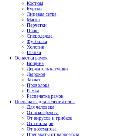
Костюм
Куртки
Лицевая сетка
Маска
Перчатки
Плащ
Спецодежда
Футболка
Холстик
Шапка
Оснастка рамок
Вощина
Держатель катушки
Дырокол
Захват
Проволока
Рамка
Распечатка рамок
Препараты для лечения пчел
Для человека
От аскосфероза
От вирусов и грибков
От гнильцов
От нозематоза
Препараты от варроатоза