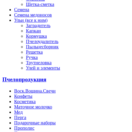
Щетка-сметка
Семена
Семена медоносов
Ульи (все к ним)
Заградитель
Капкан
Кормушка
Пчелоудалитель
Пыльцесборник
Решетка
Ручка
Трутнеловка
Улей и элементы
Пчелопродукция
Воск.Вощина.Свечи
Конфеты
Косметика
Маточное молочко
Мед
Перга
Подарочные наборы
Прополис