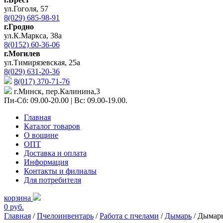
ул.Гоголя, 57
8(029) 685-98-91
г.Гродно
ул.К.Маркса, 38а
8(0152) 60-36-06
г.Могилев
ул.Тимирязевская, 25а
8(029) 631-20-36
8(017) 370-71-76
г.Минск, пер.Калинина,3
Пн-Сб: 09.00-20.00 | Вс: 09.00-19.00.
Главная
Каталог товаров
О вощине
ОПТ
Доставка и оплата
Информация
Контакты и филиалы
Для потребителя
корзина
0 руб.
Главная
/
Пчелоинвентарь
/
Работа с пчелами
/
Дымарь
/ Дымарь