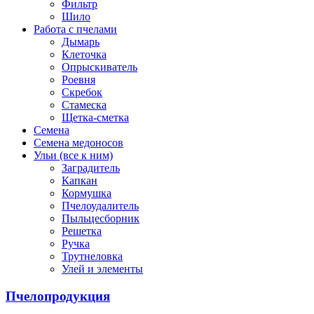
Фильтр
Шило
Работа с пчелами
Дымарь
Клеточка
Опрыскиватель
Роевня
Скребок
Стамеска
Щетка-сметка
Семена
Семена медоносов
Ульи (все к ним)
Заградитель
Капкан
Кормушка
Пчелоудалитель
Пыльцесборник
Решетка
Ручка
Трутнеловка
Улей и элементы
Пчелопродукция