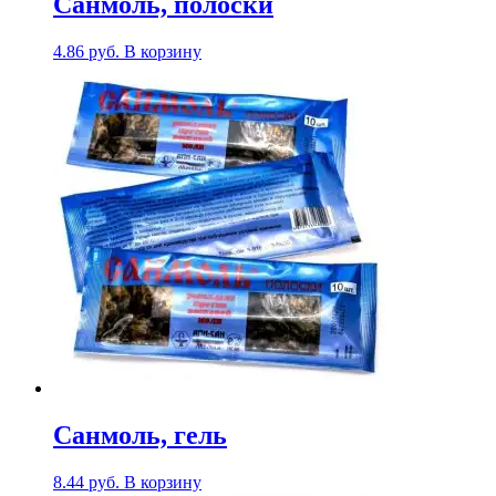
Санмоль, полоски
4.86
руб.
В корзину
Санмоль, гель
8.44
руб.
В корзину