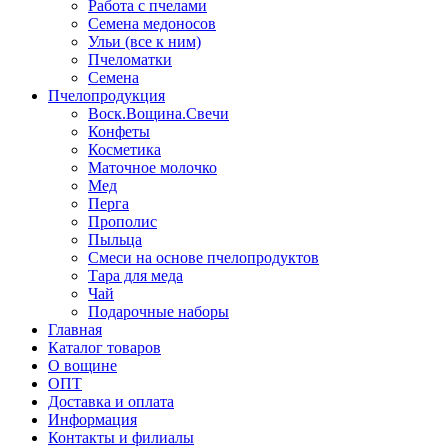
Работа с пчелами
Семена медоносов
Ульи (все к ним)
Пчеломатки
Семена
Пчелопродукция
Воск.Вощина.Свечи
Конфеты
Косметика
Маточное молочко
Мед
Перга
Прополис
Пыльца
Смеси на основе пчелопродуктов
Тара для меда
Чай
Подарочные наборы
Главная
Каталог товаров
О вощине
ОПТ
Доставка и оплата
Информация
Контакты и филиалы