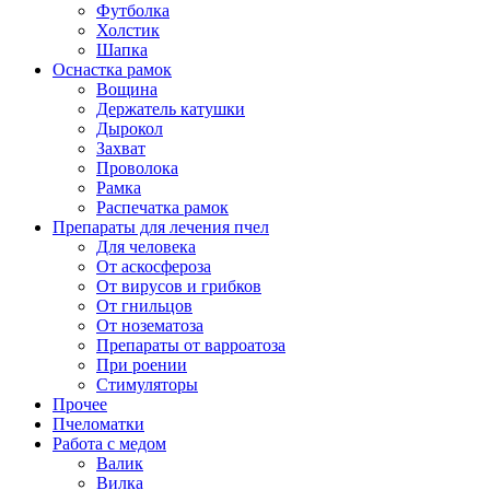
Футболка
Холстик
Шапка
Оснастка рамок
Вощина
Держатель катушки
Дырокол
Захват
Проволока
Рамка
Распечатка рамок
Препараты для лечения пчел
Для человека
От аскосфероза
От вирусов и грибков
От гнильцов
От нозематоза
Препараты от варроатоза
При роении
Стимуляторы
Прочее
Пчеломатки
Работа с медом
Валик
Вилка