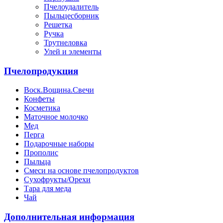
Пчелоудалитель
Пыльцесборник
Решетка
Ручка
Трутнеловка
Улей и элементы
Пчелопродукция
Воск.Вощина.Свечи
Конфеты
Косметика
Маточное молочко
Мед
Перга
Подарочные наборы
Прополис
Пыльца
Смеси на основе пчелопродуктов
Сухофрукты/Орехи
Тара для меда
Чай
Дополнительная информация