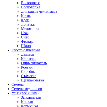
Воскопресс
Воскотопка
Для размягчения меда
Каток
Кран
Лопатка
Медогонка
Нож
Сито
Фильтр
Шило
Работа с пчелами
Дымарь
Клеточка
Опрыскиватель
Роевня
Скребок
Стамеска
Щетка-сметка
Семена
Семена медоносов
Ульи (все к ним)
Заградитель
Капкан
Кормушка