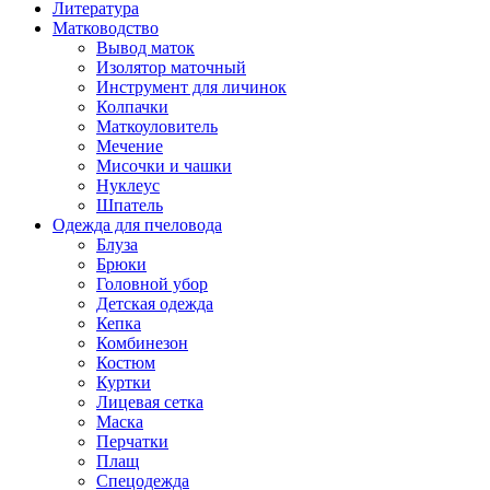
Литература
Матководство
Вывод маток
Изолятор маточный
Инструмент для личинок
Колпачки
Маткоуловитель
Мечение
Мисочки и чашки
Нуклеус
Шпатель
Одежда для пчеловода
Блуза
Брюки
Головной убор
Детская одежда
Кепка
Комбинезон
Костюм
Куртки
Лицевая сетка
Маска
Перчатки
Плащ
Спецодежда