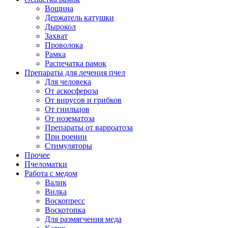
Вощина
Держатель катушки
Дырокол
Захват
Проволока
Рамка
Распечатка рамок
Препараты для лечения пчел
Для человека
От аскосфероза
От вирусов и грибков
От гнильцов
От нозематоза
Препараты от варроатоза
При роении
Стимуляторы
Прочее
Пчеломатки
Работа с медом
Валик
Вилка
Воскопресс
Воскотопка
Для размягчения меда