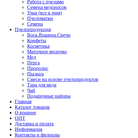
Работа с пчелами
Семена медоносов
Ульи (все к ним)
Пчеломатки
Семена
Пчелопродукция
Воск.Вощина.Свечи
Конфеты
Косметика
Маточное молочко
Мед
Перга
Прополис
Пыльца
Смеси на основе пчелопродуктов
Тара для меда
Чай
Подарочные наборы
Главная
Каталог товаров
О вощине
ОПТ
Доставка и оплата
Информация
Контакты и филиалы