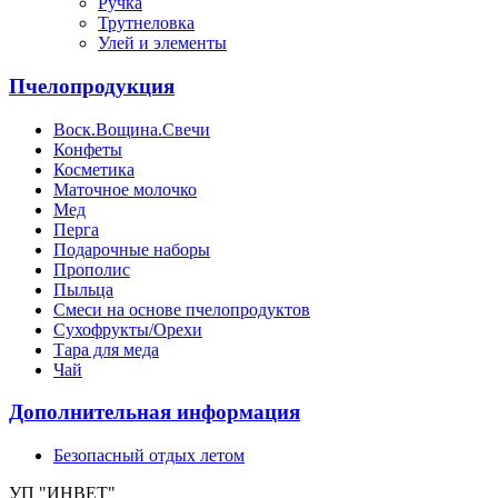
Ручка
Трутнеловка
Улей и элементы
Пчелопродукция
Воск.Вощина.Свечи
Конфеты
Косметика
Маточное молочко
Мед
Перга
Подарочные наборы
Прополис
Пыльца
Смеси на основе пчелопродуктов
Сухофрукты/Орехи
Тара для меда
Чай
Дополнительная информация
Безопасный отдых летом
УП "ИНВЕТ"