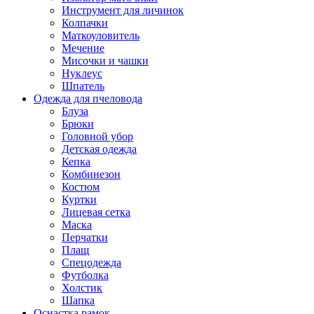
Инструмент для личинок
Колпачки
Маткоуловитель
Мечение
Мисочки и чашки
Нуклеус
Шпатель
Одежда для пчеловода
Блуза
Брюки
Головной убор
Детская одежда
Кепка
Комбинезон
Костюм
Куртки
Лицевая сетка
Маска
Перчатки
Плащ
Спецодежда
Футболка
Холстик
Шапка
Оснастка рамок