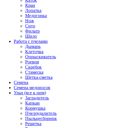
Каток
Кран
Лопатка
Медогонка
Нож
Сито
Фильтр
Шило
Работа с пчелами
Дымарь
Клеточка
Опрыскиватель
Роевня
Скребок
Стамеска
Щетка-сметка
Семена
Семена медоносов
Ульи (все к ним)
Заградитель
Капкан
Кормушка
Пчелоудалитель
Пыльцесборник
Решетка