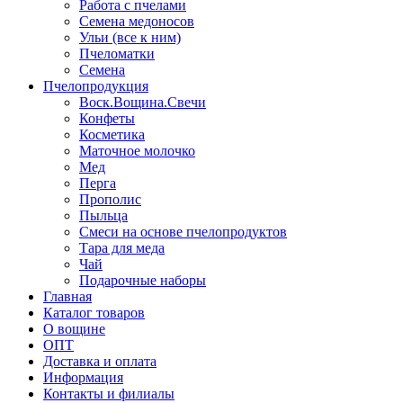
Работа с пчелами
Семена медоносов
Ульи (все к ним)
Пчеломатки
Семена
Пчелопродукция
Воск.Вощина.Свечи
Конфеты
Косметика
Маточное молочко
Мед
Перга
Прополис
Пыльца
Смеси на основе пчелопродуктов
Тара для меда
Чай
Подарочные наборы
Главная
Каталог товаров
О вощине
ОПТ
Доставка и оплата
Информация
Контакты и филиалы