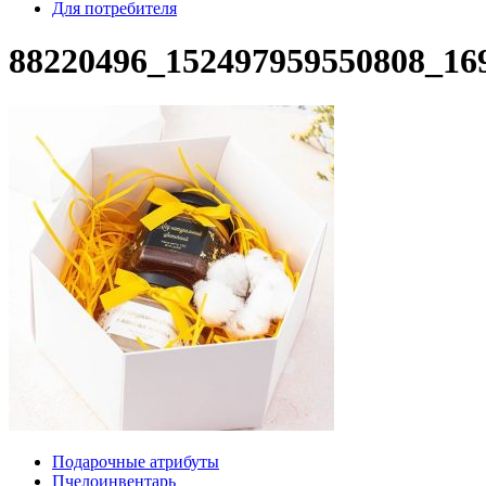
Для потребителя
88220496_152497959550808_16
Подарочные атрибуты
Пчелоинвентарь