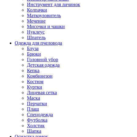
Инструмент для личинок
Колпачки
Маткоуловитель
Мечение
Мисочки и чашки
Нуклеус
Шпатель
Одежда для пчеловода
Блуза
Брюки
Головной убор
Детская одежда
Кепка
Комбинезон
Костюм
Куртки
Лицевая сетка
Маска
Перчатки
Плащ
Спецодежда
Футболка
Холстик
Шапка
Оснастка рамок