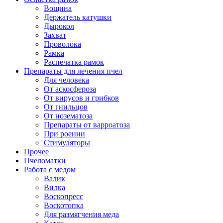
Вощина
Держатель катушки
Дырокол
Захват
Проволока
Рамка
Распечатка рамок
Препараты для лечения пчел
Для человека
От аскосфероза
От вирусов и грибков
От гнильцов
От нозематоза
Препараты от варроатоза
При роении
Стимуляторы
Прочее
Пчеломатки
Работа с медом
Валик
Вилка
Воскопресс
Воскотопка
Для размягчения меда