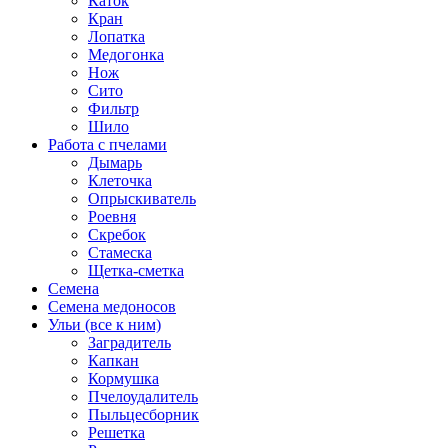
Каток
Кран
Лопатка
Медогонка
Нож
Сито
Фильтр
Шило
Работа с пчелами
Дымарь
Клеточка
Опрыскиватель
Роевня
Скребок
Стамеска
Щетка-сметка
Семена
Семена медоносов
Ульи (все к ним)
Заградитель
Капкан
Кормушка
Пчелоудалитель
Пыльцесборник
Решетка