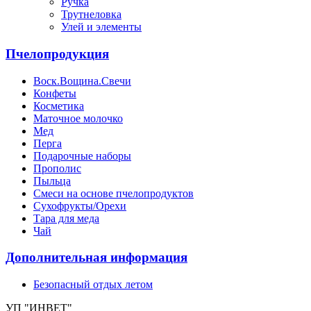
Ручка
Трутнеловка
Улей и элементы
Пчелопродукция
Воск.Вощина.Свечи
Конфеты
Косметика
Маточное молочко
Мед
Перга
Подарочные наборы
Прополис
Пыльца
Смеси на основе пчелопродуктов
Сухофрукты/Орехи
Тара для меда
Чай
Дополнительная информация
Безопасный отдых летом
УП "ИНВЕТ"