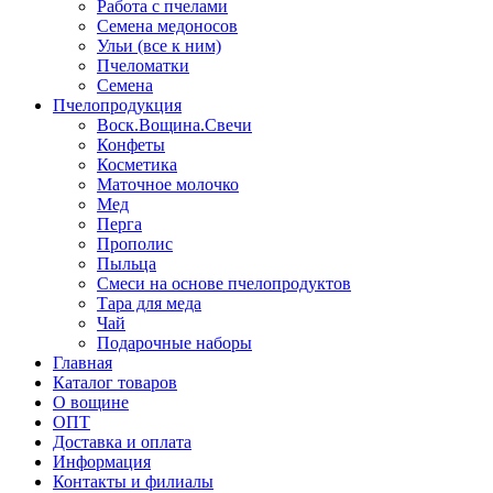
Работа с пчелами
Семена медоносов
Ульи (все к ним)
Пчеломатки
Семена
Пчелопродукция
Воск.Вощина.Свечи
Конфеты
Косметика
Маточное молочко
Мед
Перга
Прополис
Пыльца
Смеси на основе пчелопродуктов
Тара для меда
Чай
Подарочные наборы
Главная
Каталог товаров
О вощине
ОПТ
Доставка и оплата
Информация
Контакты и филиалы