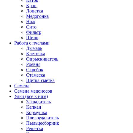
Каток
Кран
Лопатка
Медогонка
Нож
Сито
Фильтр
Шило
Работа с пчелами
Дымарь
Клеточка
Опрыскиватель
Роевня
Скребок
Стамеска
Щетка-сметка
Семена
Семена медоносов
Ульи (все к ним)
Заградитель
Капкан
Кормушка
Пчелоудалитель
Пыльцесборник
Решетка