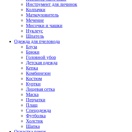
Инструмент для личинок
Колпачки
Маткоуловитель
Мечение
Мисочки и чашки
Нуклеус
Шпатель
Одежда для пчеловода
Блуза
Брюки
Головной убор
Детская одежда
Кепка
Комбинезон
Костюм
Куртки
Лицевая сетка
Маска
Перчатки
Плащ
Спецодежда
Футболка
Холстик
Шапка
Оснастка рамок