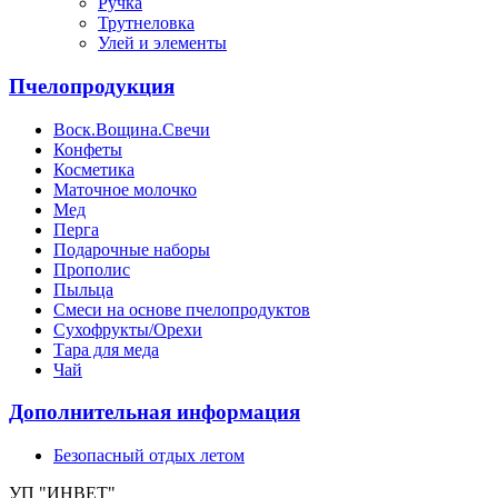
Ручка
Трутнеловка
Улей и элементы
Пчелопродукция
Воск.Вощина.Свечи
Конфеты
Косметика
Маточное молочко
Мед
Перга
Подарочные наборы
Прополис
Пыльца
Смеси на основе пчелопродуктов
Сухофрукты/Орехи
Тара для меда
Чай
Дополнительная информация
Безопасный отдых летом
УП "ИНВЕТ"