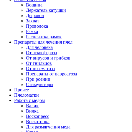
Вощина
Держатель катушки
Дырокол
Захват
Проволока
Рамка
Распечатка рамок
Препараты для лечения пчел
Для человека
От аскосфероза
От вирусов и грибков
От гнильцов
От нозематоза
Препараты от варроатоза
При роении
Стимуляторы
Прочее
Пчеломатки
Работа с медом
Валик
Вилка
Воскопресс
Воскотопка
Для размягчения меда