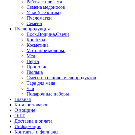
Работа с пчелами
Семена медоносов
Ульи (все к ним)
Пчеломатки
Семена
Пчелопродукция
Воск.Вощина.Свечи
Конфеты
Косметика
Маточное молочко
Мед
Перга
Прополис
Пыльца
Смеси на основе пчелопродуктов
Тара для меда
Чай
Подарочные наборы
Главная
Каталог товаров
О вощине
ОПТ
Доставка и оплата
Информация
Контакты и филиалы