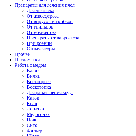
Препараты для лечения пчел
Для человека
От аскосфероза
От вирусов и грибков
От гнильцов
От нозематоза
Препараты от варроатоза
При роении
Стимуляторы
Прочее
Пчеломатки
Работа с медом
Валик
Вилка
Воскопресс
Воскотопка
Для размягчения меда
Каток
Кран
Лопатка
Медогонка
Нож
Сито
Фильтр