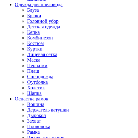
Одежда для пчеловода
Блуза
Брюки
Головной убор
Детская одежда
Кепка
Комбинезон
Костюм
Куртки
Лицевая сетка
Маска
Перчатки
Плащ
Спецодежда
Футболка
Холстик
Шапка
Оснастка рамок
Вощина
Держатель катушки
Дырокол
Захват
Проволока
Рамка
Распечатка рамок