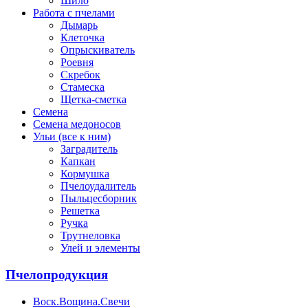
Шило
Работа с пчелами
Дымарь
Клеточка
Опрыскиватель
Роевня
Скребок
Стамеска
Щетка-сметка
Семена
Семена медоносов
Ульи (все к ним)
Заградитель
Капкан
Кормушка
Пчелоудалитель
Пыльцесборник
Решетка
Ручка
Трутнеловка
Улей и элементы
Пчелопродукция
Воск.Вощина.Свечи