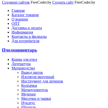
Создание сайтов
FreeCoder.by
Создать сайт
FreeCoder.by
Главная
Каталог товаров
О вощине
ОПТ
Доставка и оплата
Информация
Контакты и филиалы
Для потребителя
Пчелоинвентарь
Корма для пчел
Литература
Матководство
Вывод маток
Изолятор маточный
Инструмент для личинок
Колпачки
Маткоуловитель
Мечение
Мисочки и чашки
Нуклеус
Шпатель