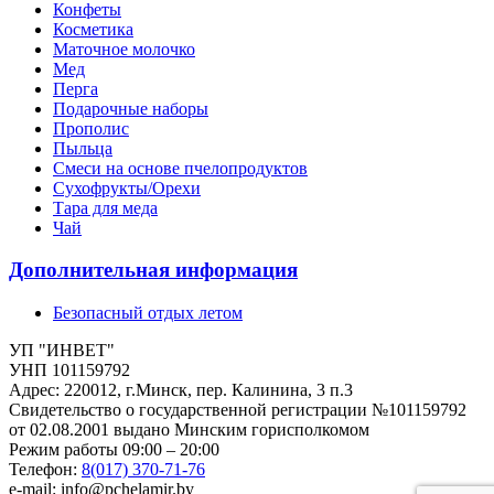
Конфеты
Косметика
Маточное молочко
Мед
Перга
Подарочные наборы
Прополис
Пыльца
Смеси на основе пчелопродуктов
Сухофрукты/Орехи
Тара для меда
Чай
Дополнительная информация
Безопасный отдых летом
УП "ИНВЕТ"
УНП 101159792
Адрес: 220012, г.Минск, пер. Калинина, 3 п.3
Свидетельство о государственной регистрации №101159792
от 02.08.2001 выдано Минским горисполкомом
Режим работы 09:00 – 20:00
Телефон:
8(017) 370-71-76
e-mail: info@pchelamir.by